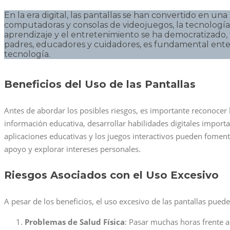
En la era digital, las pantallas se han convertido en u
computadoras y consolas de videojuegos, la tecnología es
aprendizaje y el entretenimiento se ha democratizado,
padres, educadores y cuidadores, es fundamental ente
tecnología.
Beneficios del Uso de las Pantallas
Antes de abordar los posibles riesgos, es importante reconocer 
información educativa, desarrollar habilidades digitales import
aplicaciones educativas y los juegos interactivos pueden foment
apoyo y explorar intereses personales.
Riesgos Asociados con el Uso Excesivo
A pesar de los beneficios, el uso excesivo de las pantallas pued
Problemas de Salud Física
: Pasar muchas horas frente a 