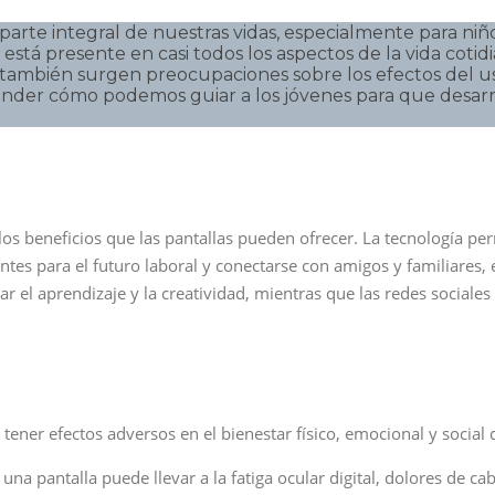
na parte integral de nuestras vidas, especialmente para n
tá presente en casi todos los aspectos de la vida cotidia
 también surgen preocupaciones sobre los efectos del us
nder cómo podemos guiar a los jóvenes para que desarro
los beneficios que las pantallas pueden ofrecer. La tecnología pe
antes para el futuro laboral y conectarse con amigos y familiares,
ar el aprendizaje y la creatividad, mientras que las redes socia
e tener efectos adversos en el bienestar físico, emocional y socia
una pantalla puede llevar a la fatiga ocular digital, dolores de c