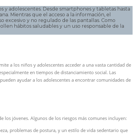
iños y adolescentes. Desde smartphones y tabletas hasta
na. Mientras que el acceso a la información, el
o excesivo y no regulado de las pantallas. Como
llen hábitos saludables y un uso responsable de la
rmite a los niños y adolescentes acceder a una vasta cantidad de
 especialmente en tiempos de distanciamiento social. Las
les pueden ayudar a los adolescentes a encontrar comunidades de
l de los jóvenes. Algunos de los riesgos más comunes incluyen:
abeza, problemas de postura, y un estilo de vida sedentario que