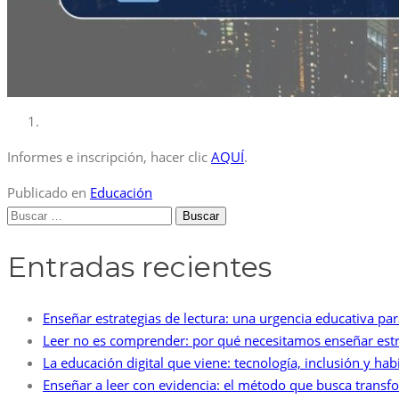
Informes e inscripción, hacer clic
AQUÍ
.
Publicado en
Educación
Buscar:
Entradas recientes
Enseñar estrategias de lectura: una urgencia educativa p
Leer no es comprender: por qué necesitamos enseñar estr
La educación digital que viene: tecnología, inclusión y h
Enseñar a leer con evidencia: el método que busca transfo