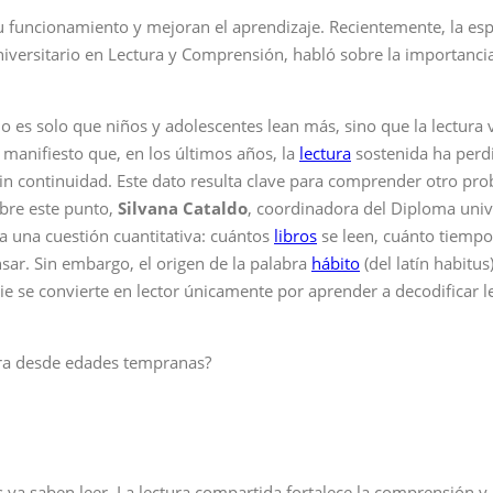
 funcionamiento y mejoran el aprendizaje. Recientemente, la esp
iversitario en Lectura y Comprensión, habló sobre la importancia
o es solo que niños y adolescentes lean más, sino que la lectura 
manifiesto que, en los últimos años, la
lectura
sostenida ha perdid
continuidad. Este dato resulta clave para comprender otro probl
obre este punto,
Silvana Cataldo
, coordinadora del Diploma uni
a una cuestión cuantitativa: cuántos
libros
se leen, cuánto tiempo 
ar. Sin embargo, el origen de la palabra
hábito
(del latín habitu
 se convierte en lector únicamente por aprender a decodificar let
tura desde edades tempranas?
s ya saben leer. La lectura compartida fortalece la comprensión y e