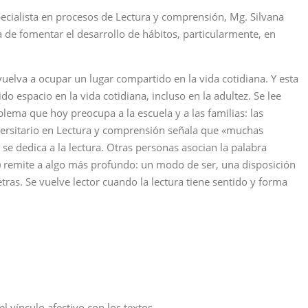
ecialista en procesos de Lectura y comprensión, Mg. Silvana
 de fomentar el desarrollo de hábitos, particularmente, en
vuelva a ocupar un lugar compartido en la vida cotidiana. Y esta
o espacio en la vida cotidiana, incluso en la adultez. Se lee
ema que hoy preocupa a la escuela y a las familias: las
versitario en Lectura y comprensión señala que «muchas
se dedica a la lectura. Otras personas asocian la palabra
s) remite a algo más profundo: un modo de ser, una disposición
ras. Se vuelve lector cuando la lectura tiene sentido y forma
l vínculo afectivo con los textos.