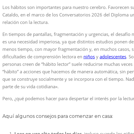
Los hábitos son importantes para nuestro cerebro. Favorecen su
Cataldo, en el marco de los Conversatorios 2026 del Diploma un
relación con la lectura.
En tiempos de pantallas, fragmentación y urgencias, el desafío n
es una necesidad imperiosa, ya que distintos estudios ponen de 
menos tiempo, con mayor fragmentación y, en muchos casos, sin 
dificultades de comprensión lectora en
niños
y
adolescentes
. S
personas creen de “hábito lector” suele reducirse muchas veces 
“hábito” a acciones que hacemos de manera automática, sin pens
que se construye socialmente y se incorpora con el tiempo. Nadie
parte de su vida cotidiana».
Pero, ¿qué podemos hacer para despertar el interés por la lec
Aquí algunos consejos para comenzar en casa:
Leer en voz alta todos los días
, incluso cuando los niño